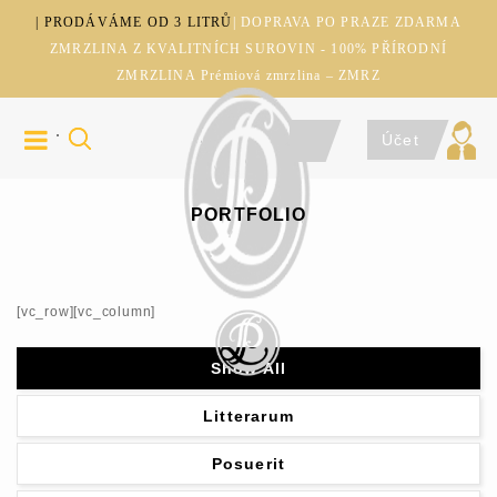
| PRODÁVÁME OD 3 LITRŮ
| DOPRAVA PO PRAZE ZDARMA
ZMRZLINA Z KVALITNÍCH SUROVIN - 100% PŘÍRODNÍ
ZMRZLINA Prémiová zmrzlina – ZMRZ
Účet
PORTFOLIO
[vc_row][vc_column]
Show All
Litterarum
Posuerit