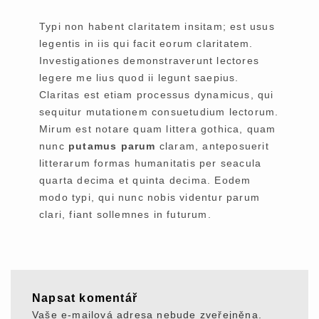
Typi non habent claritatem insitam; est usus
legentis in iis qui facit eorum claritatem.
Investigationes demonstraverunt lectores
legere me lius quod ii legunt saepius.
Claritas est etiam processus dynamicus, qui
sequitur mutationem consuetudium lectorum.
Mirum est notare quam littera gothica, quam
nunc
putamus parum
claram, anteposuerit
litterarum formas humanitatis per seacula
quarta decima et quinta decima. Eodem
modo typi, qui nunc nobis videntur parum
clari, fiant sollemnes in futurum.
Napsat komentář
Vaše e-mailová adresa nebude zveřejněna.