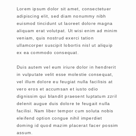
Lorem ipsum dolor sit amet, consectetuer
adipiscing elit, sed diam nonummy nibh
euismod tincidunt ut laoreet dolore magna
aliquam erat volutpat. Ut wisi enim ad minim
veniam, quis nostrud exerci tation
ullamcorper suscipit lobortis nisl ut aliquip
ex ea commodo consequat.
Duis autem vel eum iriure dolor in hendrerit
in vulputate velit esse molestie consequat,
vel illum dolore eu feugiat nulla facilisis at
vero eros et accumsan et iusto odio
dignissim qui blandit praesent luptatum zzril
delenit augue duis dolore te feugait nulla
facilisi. Nam liber tempor cum soluta nobis
eleifend option congue nihil imperdiet
doming id quod mazim placerat facer possim
assum.