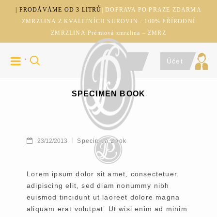
| PRODÁVÁME OD 3 LITRŮ
| DOPRAVA PO PRAZE ZDARMA
ZMRZLINA Z KVALITNÍCH SUROVIN - 100% PŘÍRODNÍ
ZMRZLINA Prémiová zmrzlina – ZMRZ
Účet
SPECIMEN BOOK
23/12/2013
Specimen Book
Lorem ipsum dolor sit amet, consectetuer
adipiscing elit, sed diam nonummy nibh
euismod tincidunt ut laoreet dolore magna
aliquam erat volutpat. Ut wisi enim ad minim