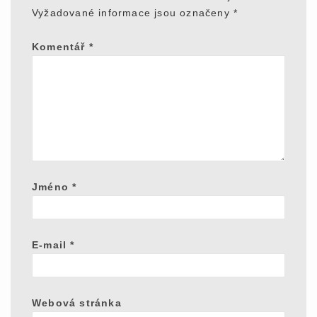
Vyžadované informace jsou označeny
*
Komentář
*
Jméno
*
E-mail
*
Webová stránka