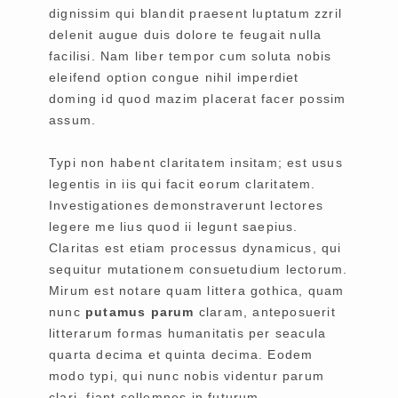
dignissim qui blandit praesent luptatum zzril
delenit augue duis dolore te feugait nulla
facilisi. Nam liber tempor cum soluta nobis
eleifend option congue nihil imperdiet
doming id quod mazim placerat facer possim
assum.
Typi non habent claritatem insitam; est usus
legentis in iis qui facit eorum claritatem.
Investigationes demonstraverunt lectores
legere me lius quod ii legunt saepius.
Claritas est etiam processus dynamicus, qui
sequitur mutationem consuetudium lectorum.
Mirum est notare quam littera gothica, quam
nunc
putamus parum
claram, anteposuerit
litterarum formas humanitatis per seacula
quarta decima et quinta decima. Eodem
modo typi, qui nunc nobis videntur parum
clari, fiant sollemnes in futurum.