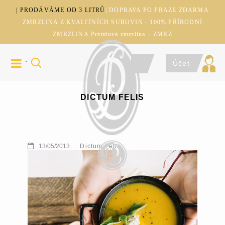
| PRODÁVÁME OD 3 LITRŮ
| DOPRAVA PO PRAZE ZDARMA
ZMRZLINA Z KVALITNÍCH SUROVIN - 100% PŘÍRODNÍ
ZMRZLINA Prémiová zmrzlina – ZMRZ
Účet
DICTUM FELIS
13/05/2013
Dictum Felis