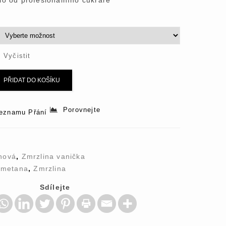
lo od profesionálního cukráře
Vyčistit
PŘIDAT DO KOŠÍKU
Porovnejte
Seznamu Přání
nová
,
Zmrzlina vanička
metana
,
Zmrzlina
Sdílejte