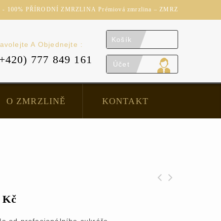
 100% PŘÍRODNÍ ZMRZLINA Prémiová zmrzlina – ZMRZ
Košík
avolejte A Objednejte :
(+420) 777 849 161
Účet
O ZMRZLINĚ
KONTAKT
0
Kč