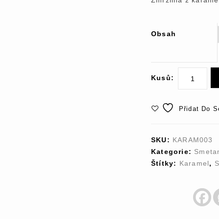
Zmrzlina z karame
Obsah
Kusů:
Přidat Do 
SKU:
KARAM003
Kategorie:
Smeta
Štítky:
Karamel
,
S