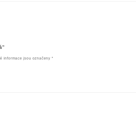
á“
é informace jsou označeny
*