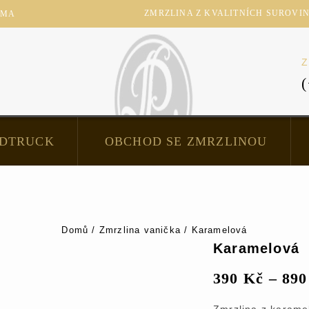
ZMRZLINA Z KVALITNÍCH SUROVIN -
RMA
Z
DTRUCK
OBCHOD SE ZMRZLINOU
Domů
/
Zmrzlina vanička
/
Karamelová
Karamelová
390
Kč
–
89