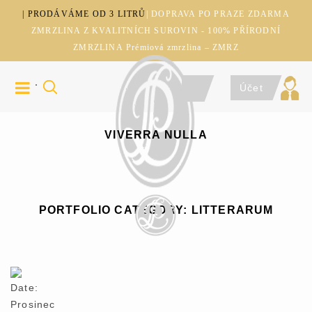
| PRODÁVÁME OD 3 LITRŮ
| DOPRAVA PO PRAZE ZDARMA
ZMRZLINA Z KVALITNÍCH SUROVIN - 100% PŘÍRODNÍ
ZMRZLINA Prémiová zmrzlina – ZMRZ
Účet
VIVERRA NULLA
PORTFOLIO CATEGORY:
LITTERARUM
Date:
Prosinec