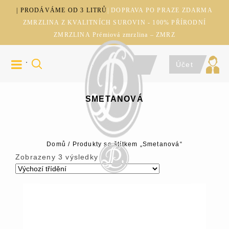
| PRODÁVÁME OD 3 LITRŮ
| DOPRAVA PO PRAZE ZDARMA
ZMRZLINA Z KVALITNÍCH SUROVIN - 100% PŘÍRODNÍ
ZMRZLINA Prémiová zmrzlina – ZMRZ
Účet
SMETANOVÁ
Domů
/
Produkty se štítkem „Smetanová“
Zobrazeny 3 výsledky